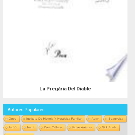
La Pregària Del Diable
Autores Populares
Otros
Instituto De Historia Y Heraldica Familiar
Aavv
Spanyolca
Aa Vv
Inegi
Corin Tellado
Varios Autores
Nick Snels