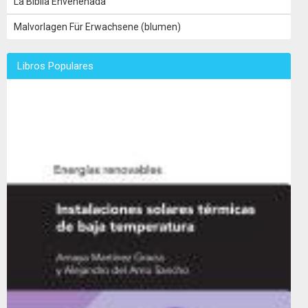
La Biblia Envenenada
Malvorlagen Für Erwachsene (blumen)
Libros Populares