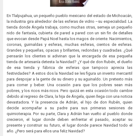
En Tlalpujahua, un pequeño pueblo mexicano del estado de Michoacán,
la industria gira alrededor de las esferas de vidrio –su especialidad. La
tienda donde Ángela trabaja, como muchas otras, semeja un pequeño
nido de fantasía, cubierta de pared a pared con un sin fin de detalles
que evocan desde Papá Noel hasta los magos de oriente. Nacimientos,
coronas, guirnaldas y esferas, muchas esferas, cientos de esferas.
Grandes y pequeñas, opacas y brillantes, redondas y cuadradas. ¿Qué
pensarán los clientes si adivinan que la encargada de esa pequeña
tienda de artesanía detesta la Navidad? ¿Y qué de don Rubén, el dueño
de esa tienda y fábrica de esferas que tampoco aprecia las
festividades? A estos dos la Navidad se les figura un invento mercantil
para despojar a la gente de su dinero y su aguinaldo. Un pretexto más
para comer y beber. Una ocasión para que los pobres sean más
pobres, y los ricos más ricos. Pero quizá en esta ocasión todo cambie
debido al regreso de Clara, la hija de Ángela, quien llega con una noticia
devastadora. Y la presencia de Adrián, el hijo de don Rubén, quien
decide acompañar a su padre para sus primeras sesiones de
quimioterapia. Por su parte, Clara y Adrián han vuelto al pueblo donde
crecieron, el lugar donde deben enfrentar el pasado, aceptar su
presente y construir su futuro, el lugar donde parece Navidad todo el
año. ¿Pero será para ellos una feliz Navidad?