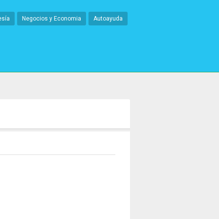
esía
Negocios y Economia
Autoayuda