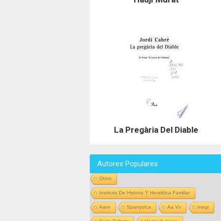
La Pregària Del Diable
Autores Populares
Otros
Instituto De Historia Y Heraldica Familiar
Aavv
Spanyolca
Aa Vv
Inegi