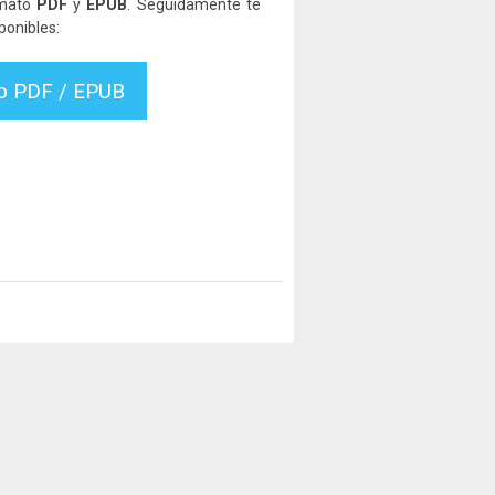
rmato
PDF
y
EPUB
. Seguidamente te
ponibles:
vo PDF / EPUB