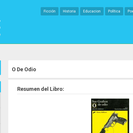
Ficción
Historia
Educacion
Política
Po
O De Odio
Resumen del Libro: