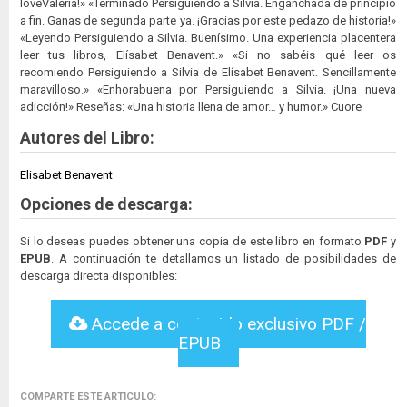
loveValeria!» «Terminado Persiguiendo a Silvia. Enganchada de principio
a fin. Ganas de segunda parte ya. ¡Gracias por este pedazo de historia!»
«Leyendo Persiguiendo a Silvia. Buenísimo. Una experiencia placentera
leer tus libros, Elísabet Benavent.» «Si no sabéis qué leer os
recomiendo Persiguiendo a Silvia de Elísabet Benavent. Sencillamente
maravilloso.» «Enhorabuena por Persiguiendo a Silvia. ¡Una nueva
adicción!» Reseñas: «Una historia llena de amor… y humor.» Cuore
Autores del Libro:
Elisabet Benavent
Opciones de descarga:
Si lo deseas puedes obtener una copia de este libro en formato
PDF
y
EPUB
. A continuación te detallamos un listado de posibilidades de
descarga directa disponibles:
Accede a contenido exclusivo PDF /
EPUB
COMPARTE ESTE ARTICULO: