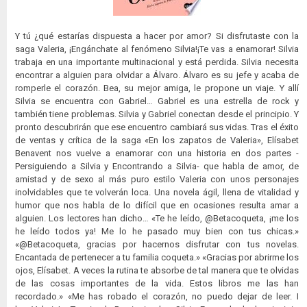
Y tú ¿qué estarías dispuesta a hacer por amor? Si disfrutaste con la
saga Valeria, ¡Engánchate al fenómeno Silvia!¡Te vas a enamorar! Silvia
trabaja en una importante multinacional y está perdida. Silvia necesita
encontrar a alguien para olvidar a Álvaro. Álvaro es su jefe y acaba de
romperle el corazón. Bea, su mejor amiga, le propone un viaje. Y allí
Silvia se encuentra con Gabriel… Gabriel es una estrella de rock y
también tiene problemas. Silvia y Gabriel conectan desde el principio. Y
pronto descubrirán que ese encuentro cambiará sus vidas. Tras el éxito
de ventas y crítica de la saga «En los zapatos de Valeria», Elísabet
Benavent nos vuelve a enamorar con una historia en dos partes -
Persiguiendo a Silvia y Encontrando a Silvia- que habla de amor, de
amistad y de sexo al más puro estilo Valeria con unos personajes
inolvidables que te volverán loca. Una novela ágil, llena de vitalidad y
humor que nos habla de lo difícil que en ocasiones resulta amar a
alguien. Los lectores han dicho… «Te he leído, @Betacoqueta, ¡me los
he leído todos ya! Me lo he pasado muy bien con tus chicas.»
«@Betacoqueta, gracias por hacernos disfrutar con tus novelas.
Encantada de pertenecer a tu familia coqueta.» «Gracias por abrirme los
ojos, Elísabet. A veces la rutina te absorbe de tal manera que te olvidas
de las cosas importantes de la vida. Estos libros me las han
recordado.» «Me has robado el corazón, no puedo dejar de leer. I