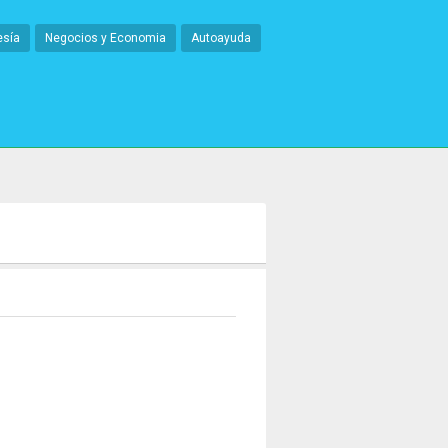
esía
Negocios y Economia
Autoayuda