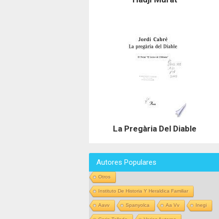
La Pregària Del Diable
Autores Populares
Otros
Instituto De Historia Y Heraldica Familiar
Aavv
Spanyolca
Aa Vv
Inegi