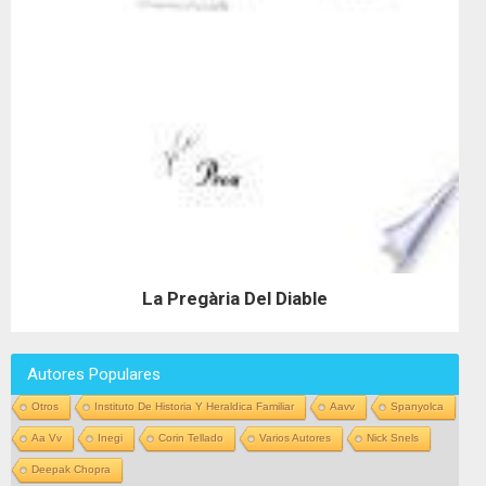
La Pregària Del Diable
Autores Populares
Otros
Instituto De Historia Y Heraldica Familiar
Aavv
Spanyolca
Aa Vv
Inegi
Corin Tellado
Varios Autores
Nick Snels
Deepak Chopra