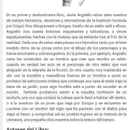
En su primer y deslumbrante libro, Javier Argüello reúne siete cuentos
de estirpe fantástica, deudores y renovadores de la tradición fundada
por Gógol, Poe, Maupassant o Borges. Dueño de un estilo sutil y eficaz,
Argüello nos cuenta historias inquietantes y turbadoras, a veces
espeluznantes, hechas con la materia que se extiende tras el fi lo de la
realidad. Cada una de estas siete piezas nos hipnotiza tanto por el bien
medido ritmo de su prosa como por el dibujo de los personajes y su
trama envolvente y sobrecogedora. En la primera, por ejemplo, Argüello
narra las vicisitudes de un hombre que cree que escribe un relato
cuando en verdad tan solo es el personaje de otro relato que vive
atrapado en la telaraña de la ficción. En otro cuento nos mantendrá en
vilo con la increíble y maravillosa historia de un hombre a quien un
profesor de astronomía ordena que construya una casa al revés bajo la
tierra de su jardín, pues algo horrible está a punto de suceder en el
mundo… También podremos asistir a la inaudita confesión de un
enchufe, una voz que contará la odisea que le llevó a habitar allí dentro,
o a la aventura de un joven que viaja por Europa y se encuentra en
Londres con un escritor del siglo que ha pactado con el diablo para
viajar al futuro y comprobar así su posible ingreso en la Historia de la
Literatura, una pequeña obra maestra sobre la textura del tiempo.
Autores del Libro: