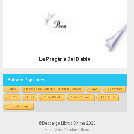
La Pregària Del Diable
Autores Populares
Otros
Instituto De Historia Y Heraldica Familiar
Aavv
Spanyolca
Aa Vv
Inegi
Corin Tellado
Varios Autores
Nick Snels
Deepak Chopra
©Descarga Libros Online 2026
Mapa Web
Random Libros