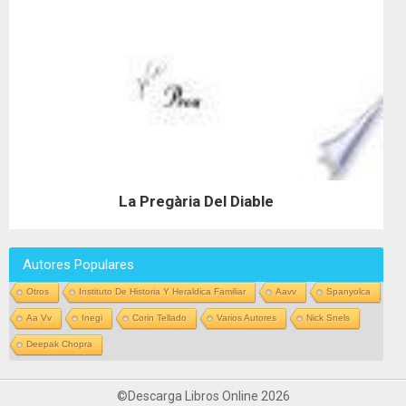
La Pregària Del Diable
Autores Populares
Otros
Instituto De Historia Y Heraldica Familiar
Aavv
Spanyolca
Aa Vv
Inegi
Corin Tellado
Varios Autores
Nick Snels
Deepak Chopra
©Descarga Libros Online 2026