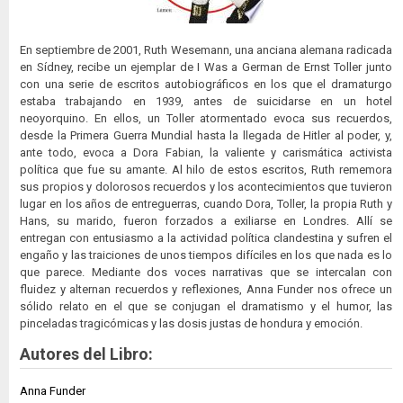
En septiembre de 2001, Ruth Wesemann, una anciana alemana radicada
en Sídney, recibe un ejemplar de I Was a German de Ernst Toller junto
con una serie de escritos autobiográficos en los que el dramaturgo
estaba trabajando en 1939, antes de suicidarse en un hotel
neoyorquino. En ellos, un Toller atormentado evoca sus recuerdos,
desde la Primera Guerra Mundial hasta la llegada de Hitler al poder, y,
ante todo, evoca a Dora Fabian, la valiente y carismática activista
política que fue su amante. Al hilo de estos escritos, Ruth rememora
sus propios y dolorosos recuerdos y los acontecimientos que tuvieron
lugar en los años de entreguerras, cuando Dora, Toller, la propia Ruth y
Hans, su marido, fueron forzados a exiliarse en Londres. Allí se
entregan con entusiasmo a la actividad política clandestina y sufren el
engaño y las traiciones de unos tiempos difíciles en los que nada es lo
que parece. Mediante dos voces narrativas que se intercalan con
fluidez y alternan recuerdos y reflexiones, Anna Funder nos ofrece un
sólido relato en el que se conjugan el dramatismo y el humor, las
pinceladas tragicómicas y las dosis justas de hondura y emoción.
Autores del Libro:
Anna Funder