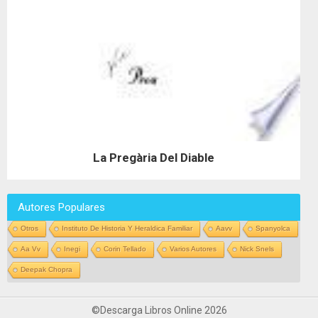
La Pregària Del Diable
Autores Populares
Otros
Instituto De Historia Y Heraldica Familiar
Aavv
Spanyolca
Aa Vv
Inegi
Corin Tellado
Varios Autores
Nick Snels
Deepak Chopra
©Descarga Libros Online 2026