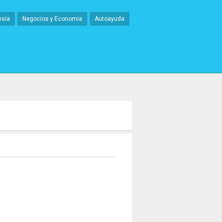
esía
Negocios y Economia
Autoayuda