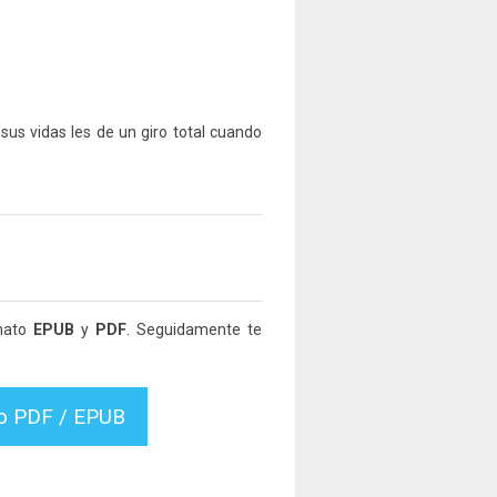
s vidas les de un giro total cuando
rmato
EPUB
y
PDF
. Seguidamente te
vo PDF / EPUB