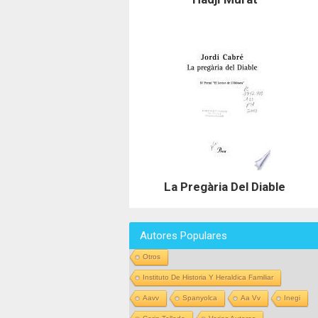
La Pregària Del Diable
Autores Populares
Otros
Instituto De Historia Y Heraldica Familiar
Aavv
Spanyolca
Aa Vv
Inegi