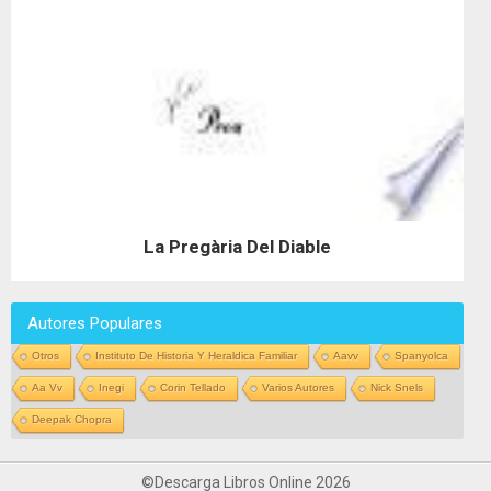
La Pregària Del Diable
Autores Populares
Otros
Instituto De Historia Y Heraldica Familiar
Aavv
Spanyolca
Aa Vv
Inegi
Corin Tellado
Varios Autores
Nick Snels
Deepak Chopra
©Descarga Libros Online 2026