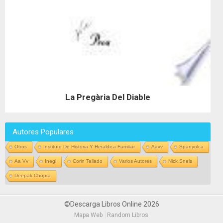
La Pregària Del Diable
Autores Populares
Otros
Instituto De Historia Y Heraldica Familiar
Aavv
Spanyolca
Aa Vv
Inegi
Corin Tellado
Varios Autores
Nick Snels
Deepak Chopra
©Descarga Libros Online 2026
Mapa Web
Random Libros