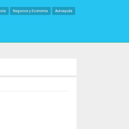
esía
Negocios y Economia
Autoayuda