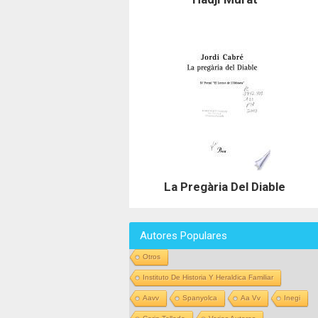
La Pregària Del Diable
Autores Populares
Otros
Instituto De Historia Y Heraldica Familiar
Aavv
Spanyolca
Aa Vv
Inegi