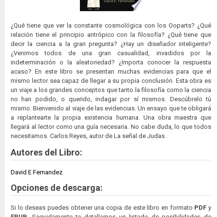
¿Qué tiene que ver la constante cosmológica con los Ooparts? ¿Qué
relación tiene el principio antrópico con la filosofía? ¿Qué tiene que
decir la ciencia a la gran pregunta? ¿Hay un diseñador inteligente?
¿Venimos todos de una gran casualidad, invadidos por la
indeterminación o la aleatoriedad? ¿Importa conocer la respuesta
acaso? En este libro se presentan muchas evidencias para que el
mismo lector sea capaz de llegar a su propia conclusión. Esta obra es
un viaje a los grandes conceptos que tanto la filosofía como la ciencia
no han podido, o querido, indagar por sí mismos. Descúbrelo tú
mismo. Bienvenido al viaje de las evidencias. Un ensayo que te obligará
a replantearte la propia existencia humana. Una obra maestra que
llegará al lector como una guía necesaria. No cabe duda, lo que todos
necesitamos. Carlos Reyes, autor de La señal de Judas .
Autores del Libro:
David E Fernandez
Opciones de descarga:
Si lo deseas puedes obtener una copia de este libro en formato
PDF
y
EPUB
. Seguidamente te detallamos un listado de posibilidades de