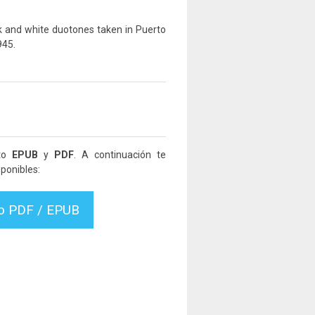
k and white duotones taken in Puerto
945.
ato
EPUB
y
PDF
. A continuación te
ponibles:
vo PDF / EPUB