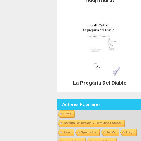
La Pregària Del Diable
Autores Populares
Otros
Instituto De Historia Y Heraldica Familiar
Aavv
Spanyolca
Aa Vv
Inegi