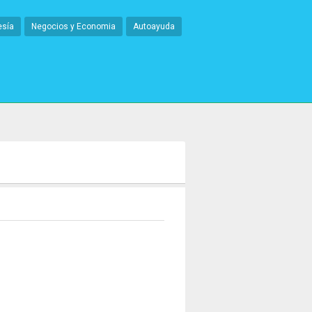
esía
Negocios y Economia
Autoayuda