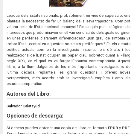
Lèpoca dels Estats nacionals, probablement en vies de superació, ens
planteja la necessitat de fer un balanç de la seva trajectòria. Com pot
valorar-se la de lEstat nacional espanyol? Fins a quin punt la lògica i els
interessos que predominaven en ell van ser distints dels quals sorgirien
en unes perifèries clarament diferenciades? Quin grau de sintonia va
trobar lEstat central en aquestes societats perifèriques? En els debats
polítics actuals com en la investigació històrica, els dèficits i les
realitzacions de lEstat ocupen un paper clau, sobretot quant al «llarg
segle XIX», en el qual es va fargar lEspanya contemporània. Aquest
llibre, a la llum dalgunes de les més importants investigacions de
lúltima dècada, replanteja les grans qüestions i ofereix noves
perspectives, més acords amb la investigació empírica i amb els
estudis comparatius.
Autores del Libro:
Salvador Calatayud
Opciones de descarga:
Si deseas puedes obtener una copia del libro en formato
EPUB
y
PDF
.
Seguidamente te mostramos un listado de opciones de descarga