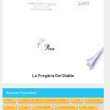
La Pregària Del Diable
Autores Populares
Otros
Instituto De Historia Y Heraldica Familiar
Aavv
Spanyolca
Aa Vv
Inegi
Corin Tellado
Varios Autores
Nick Snels