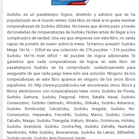
Sudoku es un pasatiempo lógico, divertido y adictivo que se ha
popularizado en el mundo entero. Este libro es ideal si te gusta resolver
rompecabezas de Sudoku difíciles. No tienes que abrirte paso a través
de toneladas de rompecabezas de Sudoku fáciles antes de llegar a los
complicados de verdad. Una vez que empieces con este libro, no serás
capaz de ponerlo de nuevo sobre la mesa. Te hemos avisado! Sudoku
Mega 16×16 – Difícil es una colección de 276 puzzles: • 216 puzzles
Sudoku 16×16 nivel difícil • 60 puzzles de lógica adicionales Te
garantizo que cada rompecabezas de lógica en este libro de
pasatiempos Sudoku se ha comprobado cuidadosamente para
asegurarte de que cada juego tiene sólo una solución. Ninguno de los
rompecabezas en este libro aparece en ninguno de los otros libros
españoles. En http://www.puzzlebooks.net encontrarás otros libros y
libros electrónicos con rompecabezas teles como Sudoku de Flores,
Sudoku Samurai, Sudoku Diagonal, Hitori, Batalla Naval, Sudoku
Consecutivo, Sudoku Centrado, Windoku, Shikaku, Sudoku Asterisco,
Sudoku Romboidal, CalcuDoku, Sudoku Irregular, Sudoku No-
Consecutivo, Heyawake, Futoshiki, Sudoku Marco, Sudoku Contra-
Caballo, Masyu, Sudoku Triangular, Kakuro, Binario, Dominosa, Hidoku,
Sudoku Girandola, Sudoku Contra-Rey, Sudoku Estrella, Nurikabe,
Numbricks, Killer Sudoku, Buscaminas, Sudoku de Letras, Slitherlink,
Sudoku Hoshi, Sudoku Anti-Diagonal, Hashi.