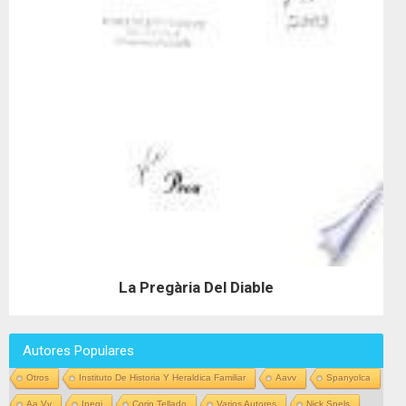
La Pregària Del Diable
Autores Populares
Otros
Instituto De Historia Y Heraldica Familiar
Aavv
Spanyolca
Aa Vv
Inegi
Corin Tellado
Varios Autores
Nick Snels