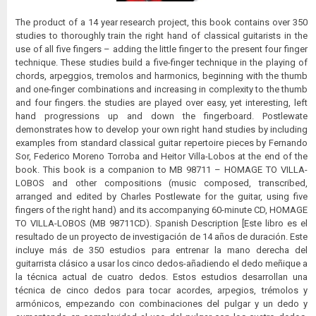
The product of a 14 year research project, this book contains over 350
studies to thoroughly train the right hand of classical guitarists in the
use of all five fingers – adding the little finger to the present four finger
technique. These studies build a five-finger technique in the playing of
chords, arpeggios, tremolos and harmonics, beginning with the thumb
and one-finger combinations and increasing in complexity to the thumb
and four fingers. the studies are played over easy, yet interesting, left
hand progressions up and down the fingerboard. Postlewate
demonstrates how to develop your own right hand studies by including
examples from standard classical guitar repertoire pieces by Fernando
Sor, Federico Moreno Torroba and Heitor Villa-Lobos at the end of the
book. This book is a companion to MB 98711 – HOMAGE TO VILLA-
LOBOS and other compositions (music composed, transcribed,
arranged and edited by Charles Postlewate for the guitar, using five
fingers of the right hand) and its accompanying 60-minute CD, HOMAGE
TO VILLA-LOBOS (MB 98711CD). Spanish Description [Este libro es el
resultado de un proyecto de investigación de 14 años de duración. Este
incluye más de 350 estudios para entrenar la mano derecha del
guitarrista clásico a usar los cinco dedos-añadiendo el dedo meñique a
la técnica actual de cuatro dedos. Estos estudios desarrollan una
técnica de cinco dedos para tocar acordes, arpegios, trémolos y
armónicos, empezando con combinaciones del pulgar y un dedo y