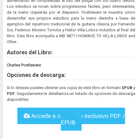
aumentando en complexidad al uso del pulgar con los cuatro dedos.
Los estudios se tocan sobre progresiones fáciles, pero interesantes,
de la mano izquierda por el diapason. Postlewate le muestra cómo
desarrollar sus propios estudios para la mano derecha a base de
ejemplos del repertorio tradicional de la guitarra clásica por Fernando
Sor, Federico Moreno Torroba y Heitor Villa-Lobos incluídos al final del
libro. Este libro acompaña a MB 98711-HOMAGE TO VILLA-LOBOS and
Other…
Autores del Libro:
Charles Postlewate
Opciones de descarga:
Si lo deseas puedes obtener una copia de este libro en formato
EPUB
y
PDF
. Seguidamente te detallamos un listado de opciones de descarga
disponibles:
Accede a contenido exclusivo PDF /
EPUB