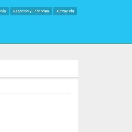
esía
Negocios y Economia
Autoayuda