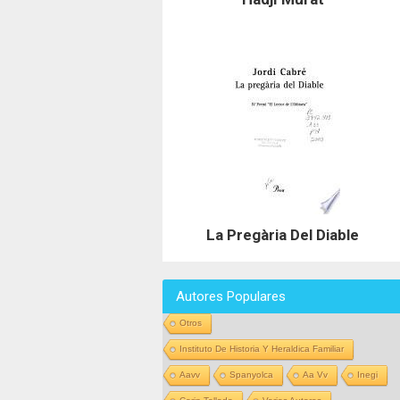
La Pregària Del Diable
Autores Populares
Otros
Instituto De Historia Y Heraldica Familiar
Aavv
Spanyolca
Aa Vv
Inegi