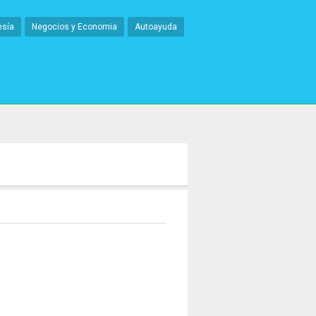
esía
Negocios y Economia
Autoayuda