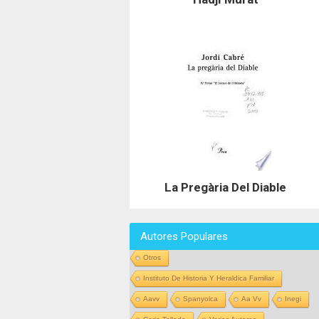
La Pregària Del Diable
Autores Populares
Otros
Instituto De Historia Y Heraldica Familiar
Aavv
Spanyolca
Aa Vv
Inegi