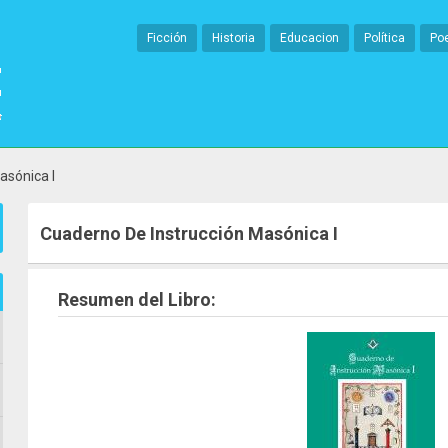
Ficción
Historia
Educacion
Política
Po
asónica I
Cuaderno De Instrucción Masónica I
Resumen del Libro: