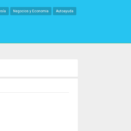
esía
Negocios y Economia
Autoayuda