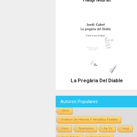
La Pregària Del Diable
Autores Populares
Otros
Instituto De Historia Y Heraldica Familiar
Aavv
Spanyolca
Aa Vv
Inegi