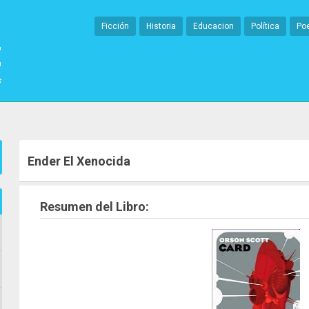
Ficción
Historia
Educacion
Política
Po
Ender El Xenocida
Resumen del Libro: