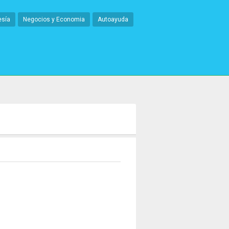
esía
Negocios y Economia
Autoayuda