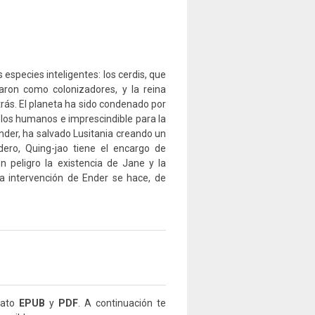
s especies inteligentes: los cerdis, que
aron como colonizadores, y la reina
trás. El planeta ha sido condenado por
a los humanos e imprescindible para la
e Ender, ha salvado Lusitania creando un
dero, Quing-jao tiene el encargo de
en peligro la existencia de Jane y la
La intervención de Ender se hace, de
mato
EPUB
y
PDF
. A continuación te