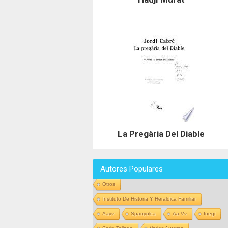
La Pregària Del Diable
Autores Populares
Otros
Instituto De Historia Y Heraldica Familiar
Aavv
Spanyolca
Aa Vv
Inegi