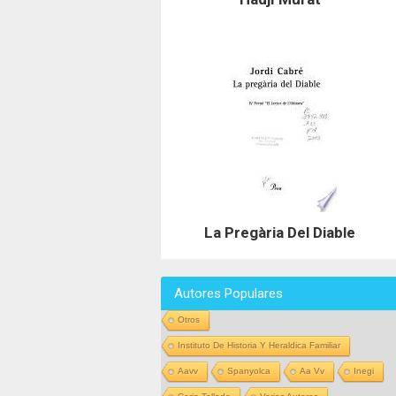
La Pregària Del Diable
Autores Populares
Otros
Instituto De Historia Y Heraldica Familiar
Aavv
Spanyolca
Aa Vv
Inegi