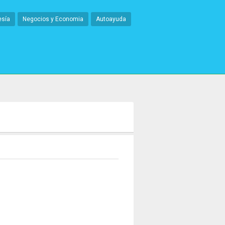
esía
Negocios y Economia
Autoayuda