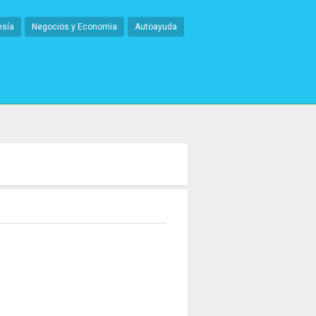
esía
Negocios y Economia
Autoayuda