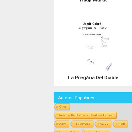
La Pregària Del Diable
Autores Populares
Otros
Instituto De Historia Y Heraldica Familiar
Aavv
Spanyolca
Aa Vv
Inegi