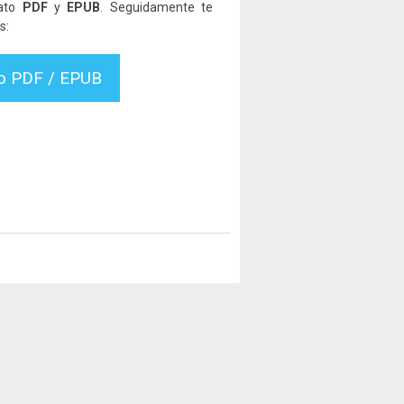
mato
PDF
y
EPUB
. Seguidamente te
s:
vo PDF / EPUB