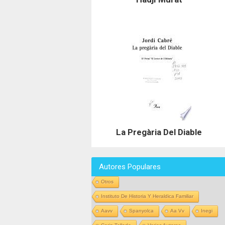
La Pregària Del Diable
Autores Populares
Otros
Instituto De Historia Y Heraldica Familiar
Aavv
Spanyolca
Aa Vv
Inegi