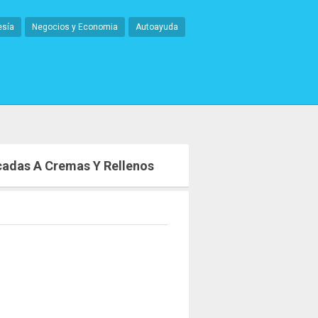
esía
Negocios y Economia
Autoayuda
cadas A Cremas Y Rellenos