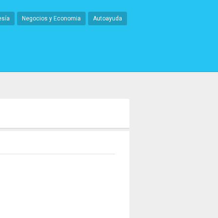
esía
Negocios y Economia
Autoayuda