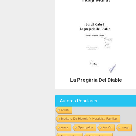
La Pregària Del Diable
Autores Populares
Otros
Instituto De Historia Y Heraldica Familiar
Aavv
Spanyolca
Aa Vv
Inegi