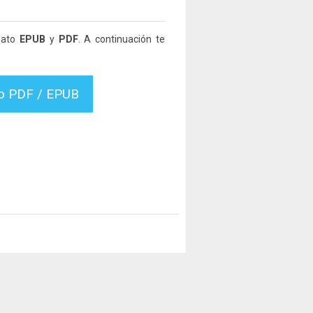
rmato
EPUB
y
PDF
. A continuación te
vo PDF / EPUB