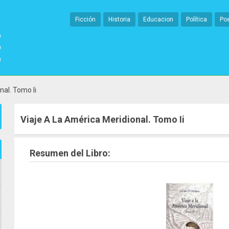
Ficción
Historia
Educacion
Política
Po
nal. Tomo Ii
Viaje A La América Meridional. Tomo Ii
Resumen del Libro: