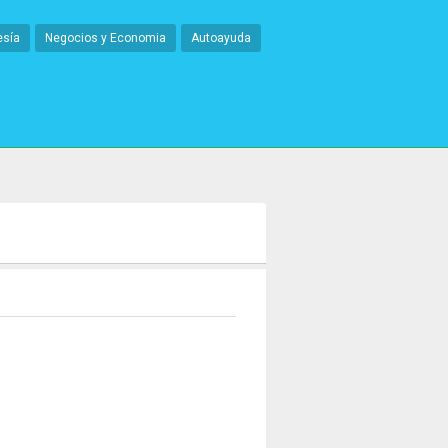
esía
Negocios y Economia
Autoayuda