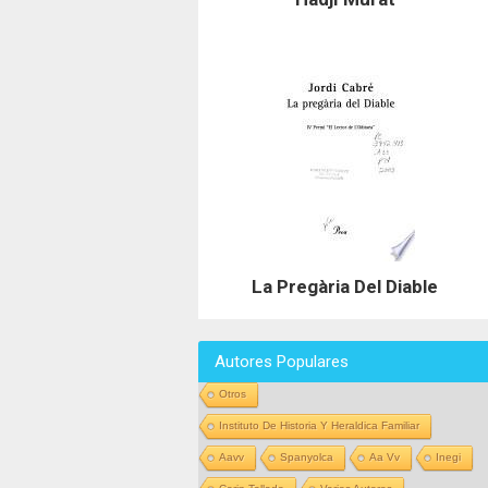
La Pregària Del Diable
Autores Populares
Otros
Instituto De Historia Y Heraldica Familiar
Aavv
Spanyolca
Aa Vv
Inegi