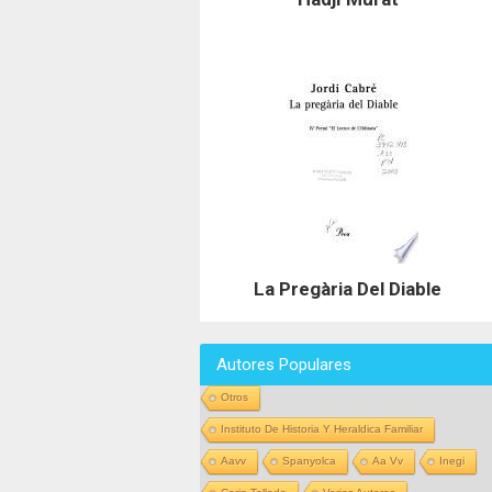
La Pregària Del Diable
Autores Populares
Otros
Instituto De Historia Y Heraldica Familiar
Aavv
Spanyolca
Aa Vv
Inegi