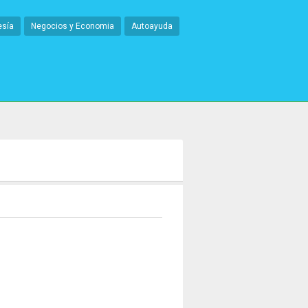
esía
Negocios y Economia
Autoayuda