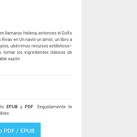
n llamarse Helena, entonces el Golfo
 Rivas en Un navío un amor, un libro a
opios, ubérrimos recursos estilísticos–
 tomar los ingredientes clásicos de
able sazón.
ato
EPUB
y
PDF
. Seguidamente te
bles:
vo PDF / EPUB