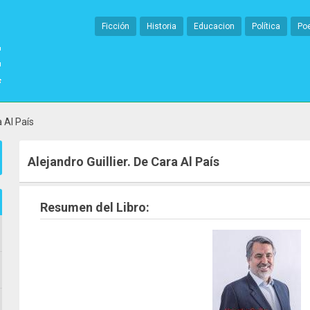
Ficción
Historia
Educacion
Política
Po
a Al País
Alejandro Guillier. De Cara Al País
Resumen del Libro: