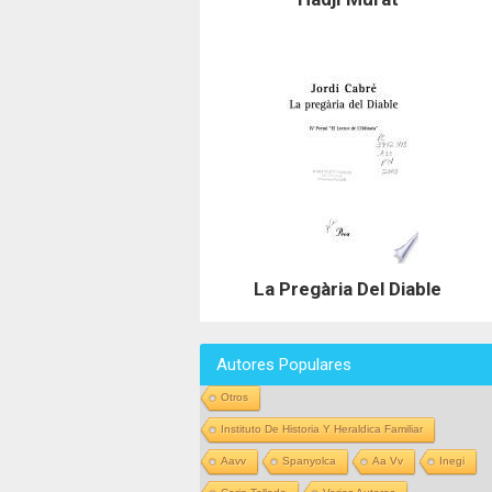
La Pregària Del Diable
Autores Populares
Otros
Instituto De Historia Y Heraldica Familiar
Aavv
Spanyolca
Aa Vv
Inegi