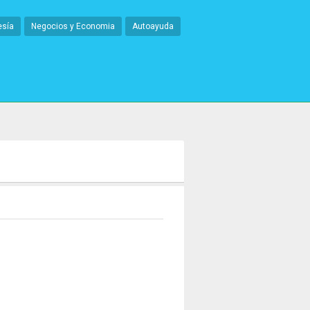
esía
Negocios y Economia
Autoayuda