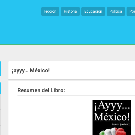
Ficción
Historia
Educacion
Política
Po
¡ayyy… México!
Resumen del Libro: