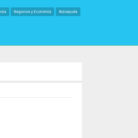
esía
Negocios y Economia
Autoayuda