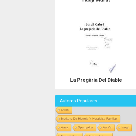
La Pregària Del Diable
Autores Populares
Otros
Instituto De Historia Y Heraldica Familiar
Aavv
Spanyolca
Aa Vv
Inegi