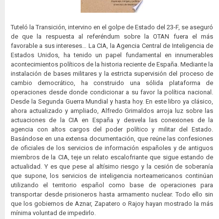
Tuteló la Transición, intervino en el golpe de Estado del 23-F, se aseguró
de que la respuesta al referéndum sobre la OTAN fuera el más
favorable a sus intereses… La CIA, la Agencia Central de Inteligencia de
Estados Unidos, ha tenido un papel fundamental en innumerables
acontecimientos políticos de la historia reciente de España. Mediante la
instalación de bases militares y la estricta supervisión del proceso de
cambio democrático, ha construido una sólida plataforma de
operaciones desde donde condicionar a su favor la política nacional.
Desde la Segunda Guerra Mundial y hasta hoy. En este libro ya clásico,
ahora actualizado y ampliado, Alfredo Grimaldos arroja luz sobre las
actuaciones de la CIA en España y desvela las conexiones de la
agencia con altos cargos del poder político y militar del Estado.
Basándose en una extensa documentación, que reúne las confesiones
de oficiales de los servicios de información españoles y de antiguos
miembros de la CIA, teje un relato escalofriante que sigue estando de
actualidad. Y es que pese al altísimo riesgo y la cesión de soberanía
que supone, los servicios de inteligencia norteamericanos continúan
utilizando el territorio español como base de operaciones para
transportar desde prisioneros hasta armamento nuclear. Todo ello sin
que los gobiernos de Aznar, Zapatero o Rajoy hayan mostrado la más
mínima voluntad de impedirlo.