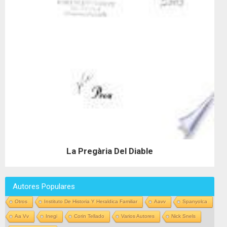
La Pregària Del Diable
Autores Populares
Otros
Instituto De Historia Y Heraldica Familiar
Aavv
Spanyolca
Aa Vv
Inegi
Corin Tellado
Varios Autores
Nick Snels