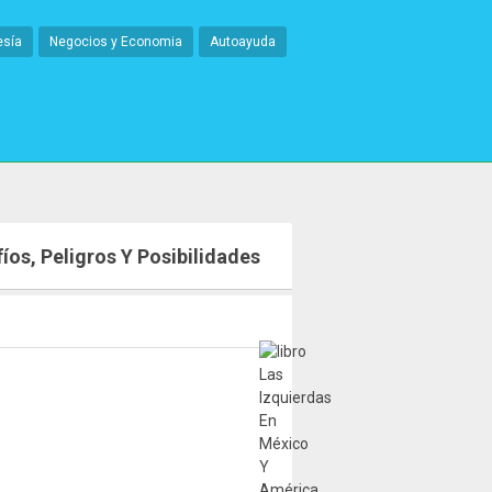
esía
Negocios y Economia
Autoayuda
íos, Peligros Y Posibilidades