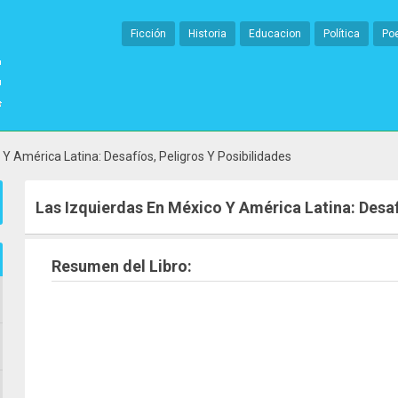
Ficción
Historia
Educacion
Política
Po
Y América Latina: Desafíos, Peligros Y Posibilidades
Las Izquierdas En México Y América Latina: Desaf
Resumen del Libro: