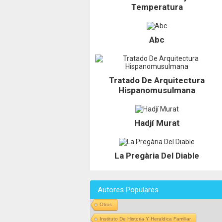
Temperatura
Abc
Tratado De Arquitectura
Hispanomusulmana
Hadjí Murat
La Pregària Del Diable
Autores Populares
Otros
Instituto De Historia Y Heraldica Familiar