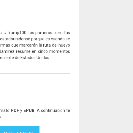
s. #Trump100 Los primeros cien días
te estadounidense porque es cuando se
formas que marcarán la ruta del nuevo
ía Ramírez resume en cinco momentos
reciente de Estados Unidos.
ormato
PDF
y
EPUB
. A continuación te
s: