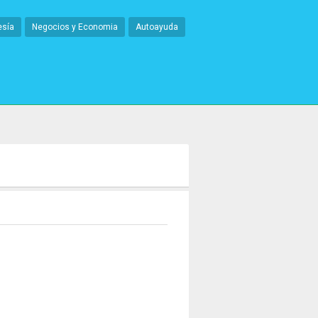
esía
Negocios y Economia
Autoayuda