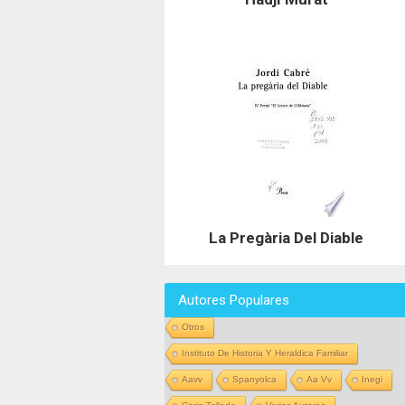
La Pregària Del Diable
Autores Populares
Otros
Instituto De Historia Y Heraldica Familiar
Aavv
Spanyolca
Aa Vv
Inegi