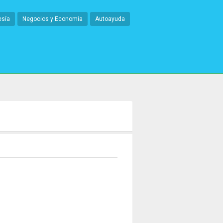
esía
Negocios y Economia
Autoayuda