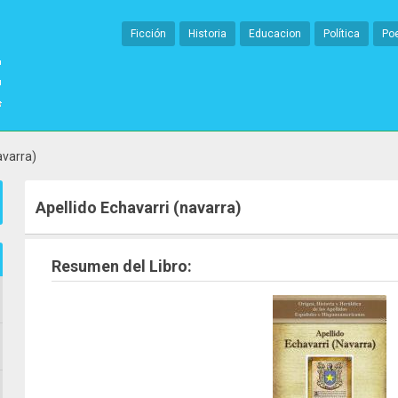
Ficción
Historia
Educacion
Política
Po
avarra)
Apellido Echavarri (navarra)
Resumen del Libro: