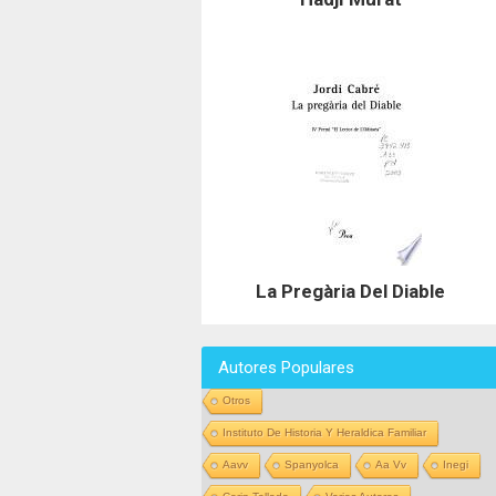
La Pregària Del Diable
Autores Populares
Otros
Instituto De Historia Y Heraldica Familiar
Aavv
Spanyolca
Aa Vv
Inegi