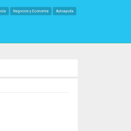
esía
Negocios y Economia
Autoayuda