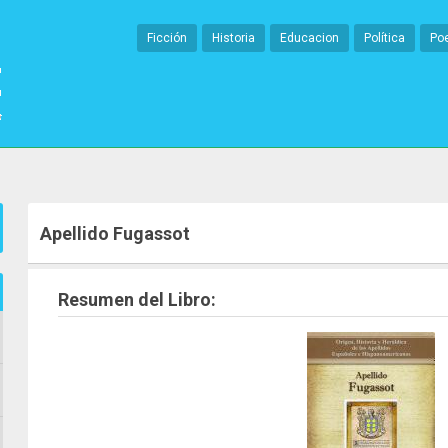
Ficción
Historia
Educacion
Política
Po
Apellido Fugassot
Resumen del Libro: