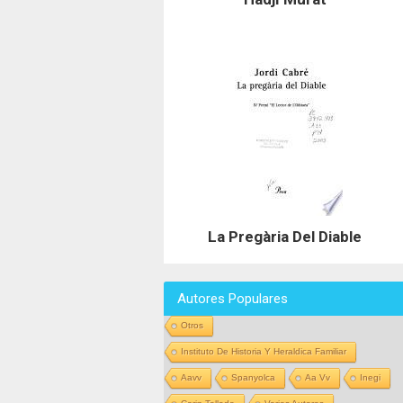
La Pregària Del Diable
Autores Populares
Otros
Instituto De Historia Y Heraldica Familiar
Aavv
Spanyolca
Aa Vv
Inegi