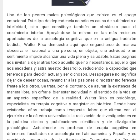
Uno de los peores males psicológicos que existen es el apego
emocional. Este tipo de dependencia no sólo es causa de sufrimiento e
infelicidad, sino que constituye también un obstáculo para el
crecimiento interior. Apoyándose lo mismo en las más recientes
aportaciones de la psicología cognitiva que en la antigua tradición
budista, Walter Riso demuestra aquí que engancharse de manera
obsesiva e irracional a una persona, un objeto, una actividad o un
sentimiento impide alcanzar una vida plena y saludable. Estas páginas
nos invitan a dejar atrás todo aquello que no necesitamos, aquello que
nos encadena y lastra nuestro desarrollo, reduciendo la capacidad que
tenemos para decidir, actuar y ser dichosos. Desapegarse no significa
dejar de desear cosas, renunciar a las pasiones o mostrar indiferencia
frente a los otros. Se trata, por el contrario, de asumir la existencia de
manera libre, sin cifrar el bienestar individual ni el sentido de la vida en
un aspecto específico de la realidad. Walter Riso es psicólogo,
especialista en terapia cognitiva y magister en bioética. Desde hace
veintiocho años trabaja como terapeuta, labor que alterna con el
ejercicio de la cátedra universitaria, la realización de investigaciones en
la práctica clínica y publicaciones científicas y de divulgación
psicológica. Actualmente es profesor de terapia cognitiva en
diferentes facultades de psicología en Latinoamérica y España y es
presidente honorario de la Asociación Colombiana de Terapia