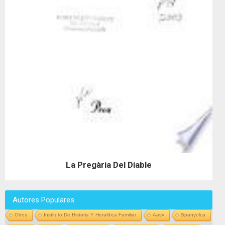
La Pregària Del Diable
Autores Populares
Otros
Instituto De Historia Y Heraldica Familiar
Aavv
Spanyolca