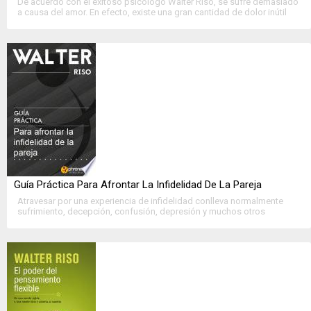
De acuerdo con el exitoso psicólogo Walter Riso, se sufre demasiado
a causa del amor. En efecto, existe una gran cantidad de dolor inútil
que empaña las relaciones de pareja, convirtiéndolas en una
experiencia desagradable....
>>
Ver Ficha Completa
<<
Guía Práctica Para Afrontar La Infidelidad De La Pareja
Atravesar por una experiencia de infidelidad conlleva normalmente
sufrimiento, decepción, confusión, depresión y muchos otros
problemas psicológicos no solo para la víctima sino también para el
victimario. Además, la infidelidad es una de las causas....
>>
Ver Ficha Completa
<<