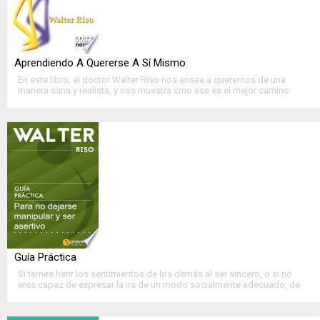
Aprendiendo A Quererse A Sí Mismo
En este libro, el doctor Walter Riso nos ensea a querernos de una
manera sana y realista, y nos muestra cmo ese es el mejor camino
para construir un yo fuerte y seguro y tener....
>>
Ver Ficha Completa
<<
Guía Práctica
Si temes herir los sentimientos de los demás al ser sincero, o si no
eres capaz de expresar la ira de un modo socialmente adecuado, de
oponerte, de expresar una opinión contraria, o si sientes....
>>
Ver Ficha Completa
<<