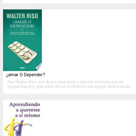
fantasía se entremezclan hasta llegar a la esencia misma....
>>
Ver Ficha Completa
<<
¿amar O Depender?
Para Walter Riso, uno de los terapeutas y autores más exitosos de
lengua hispana, gran parte de los problemas que surgen dentro de las
relaciones de pareja tienen que ver con un concepto erróneo del....
>>
Ver Ficha Completa
<<