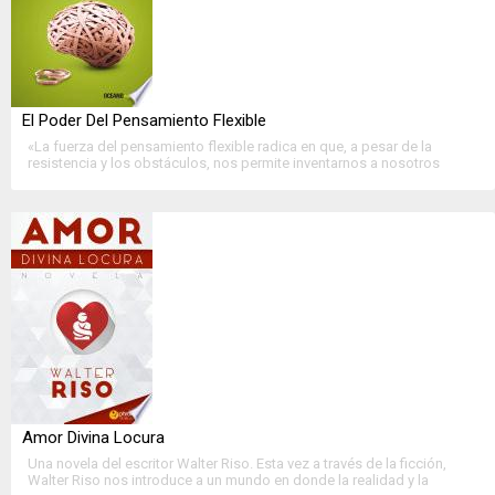
El Poder Del Pensamiento Flexible
«La fuerza del pensamiento flexible radica en que, a pesar de la
resistencia y los obstáculos, nos permite inventarnos a nosotros
mismos y fluir con los eventos de la vida sin lastimar ni lastimarnos.»
Walter....
>>
Ver Ficha Completa
<<
Amor Divina Locura
Una novela del escritor Walter Riso. Esta vez a través de la ficción,
Walter Riso nos introduce a un mundo en donde la realidad y la