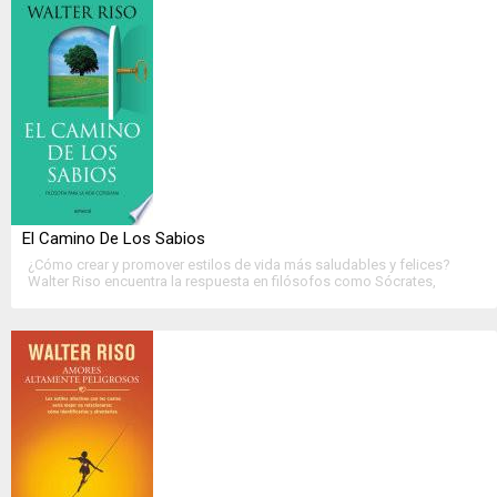
El Camino De Los Sabios
¿Cómo crear y promover estilos de vida más saludables y felices?
Walter Riso encuentra la respuesta en filósofos como Sócrates,
Epicuro, Diógenes y Epícteto, quienes buscaban «saber vivir» y
llevaron una vida coherente con las....
>>
Ver Ficha Completa
<<