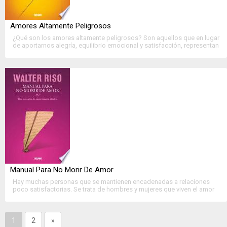
Amores Altamente Peligrosos
¿Qué son los amores altamente peligrosos? Son aquellos que en lugar
de aportarnos alegría, equilibrio emocional y satisfacción, representan
una fuente de infelicidad y conflicto. Se trata de relaciones negativas
con personas cuya conducta y....
>>
Ver Ficha Completa
<<
Manual Para No Morir De Amor
Hay muchas personas que se mantienen encadenadas a relaciones
poco satisfactorias. Se trata de hombres y mujeres que viven el amor
como una tortura, como una fatalidad, como algo por lo que
necesariamente hay que....
>>
Ver Ficha Completa
<<
1
2
»