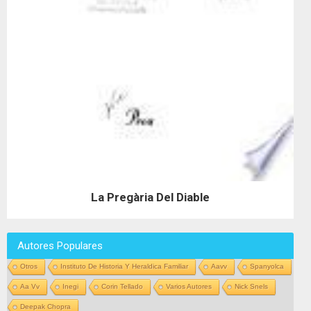
La Pregària Del Diable
Autores Populares
Otros
Instituto De Historia Y Heraldica Familiar
Aavv
Spanyolca
Aa Vv
Inegi
Corin Tellado
Varios Autores
Nick Snels
Deepak Chopra