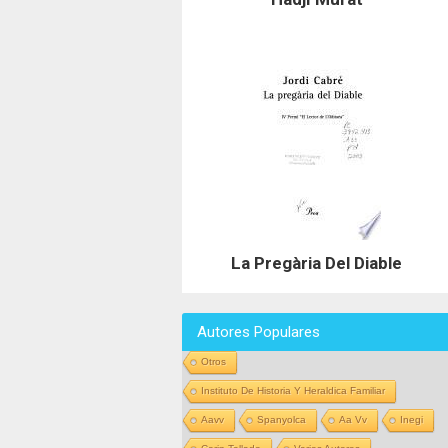
La Pregària Del Diable
Autores Populares
Otros
Instituto De Historia Y Heraldica Familiar
Aavv
Spanyolca
Aa Vv
Inegi