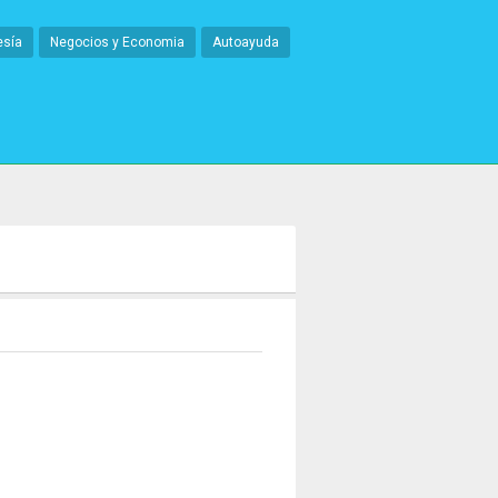
esía
Negocios y Economia
Autoayuda