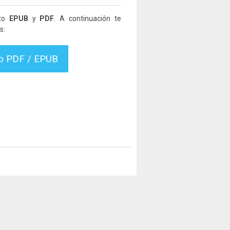
ato
EPUB
y
PDF
. A continuación te
s:
vo PDF / EPUB