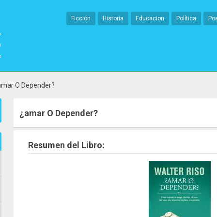
Ficción
Historia
Educacion
Política
Po
amar O Depender?
¿amar O Depender?
Resumen del Libro: