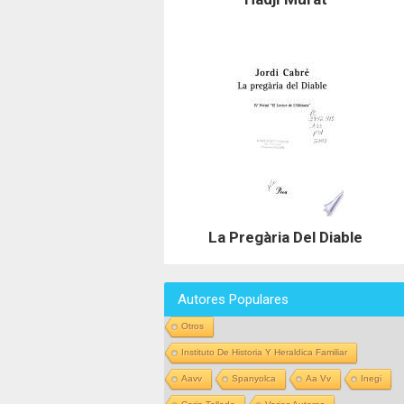
La Pregària Del Diable
Autores Populares
Otros
Instituto De Historia Y Heraldica Familiar
Aavv
Spanyolca
Aa Vv
Inegi