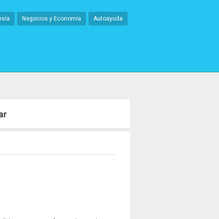
esía
Negocios y Economia
Autoayuda
ar