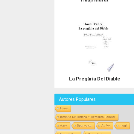
La Pregària Del Diable
Autores Populares
Otros
Instituto De Historia Y Heraldica Familiar
Aavv
Spanyolca
Aa Vv
Inegi